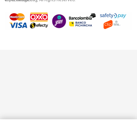
0
Home
Cart
Checkout
Vistos
Account