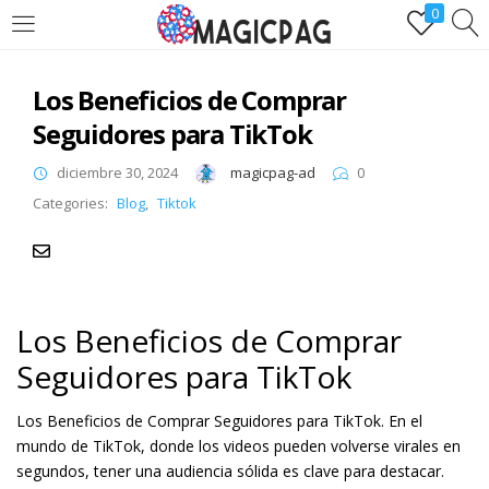
0
LOGIN
REGÌSTRATE
Los Beneficios de Comprar
Ingresa y disfruta de comprarseguidores.one
Seguidores para TikTok
diciembre 30, 2024
magicpag-ad
0
Categories:
Blog
,
Tiktok
Remember me
Lost password?
Los Beneficios de Comprar
Seguidores para TikTok
Los Beneficios de Comprar Seguidores para TikTok. En el
mundo de TikTok, donde los videos pueden volverse virales en
segundos, tener una audiencia sólida es clave para destacar.