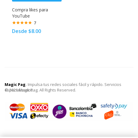
Compra likes para
YouTube
7
Valorado con
Desde
$
8.00
5.00
de 5
Magic Pag
.
Impulsa tus redes sociales fácil y rápido. Servicios
especializados.
© 2021 Magic Pag. All Rights Reserved.