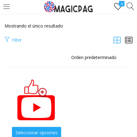
0
LOGIN
REGÌSTRATE
Mostrando el único resultado
Ingresa y disfruta de comprarseguidores.one
Filter
Remember me
Lost password?
Seleccionar opciones