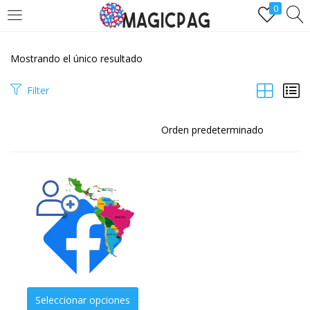
0
LOGIN
REGÌSTRATE
Mostrando el único resultado
Ingresa y disfruta de comprarseguidores.one
Filter
Remember me
Lost password?
Seleccionar opciones