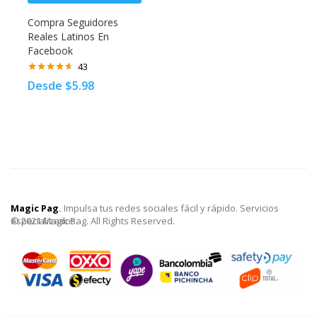
Compra Seguidores
Reales Latinos En
Facebook
43
Valorado
Desde
$
5.98
con
4.52
de 5
Magic Pag
.
Impulsa tus redes sociales fácil y rápido. Servicios
especializados.
© 2021 Magic Pag. All Rights Reserved.