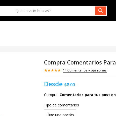
Compra Comentarios Para
14
Comentarios y opiniones
Valorado
13
con
4.92
de
Desde
5 en base
$
8.00
a
valoraciones
de clientes
Compra
Comentarios para tus post e
Tipo de comentarios