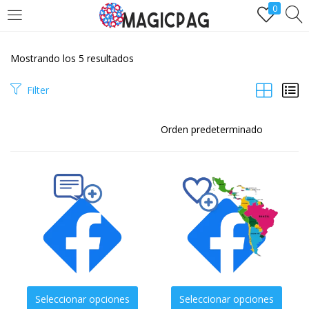
0
LOGIN
REGÌSTRATE
Mostrando los 5 resultados
Ingresa y disfruta de comprarseguidores.one
Filter
Remember me
Lost password?
Seleccionar opciones
Seleccionar opciones