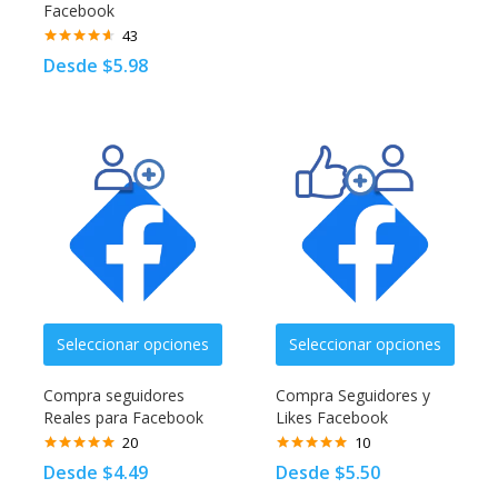
Facebook
43
Valorado
Desde
$
5.98
con
4.52
de 5
Seleccionar opciones
Seleccionar opciones
Compra seguidores
Compra Seguidores y
Reales para Facebook
Likes Facebook
20
10
Valorado
Valorado con
Desde
$
4.49
Desde
$
5.50
con
4.95
de
5.00
de 5
5