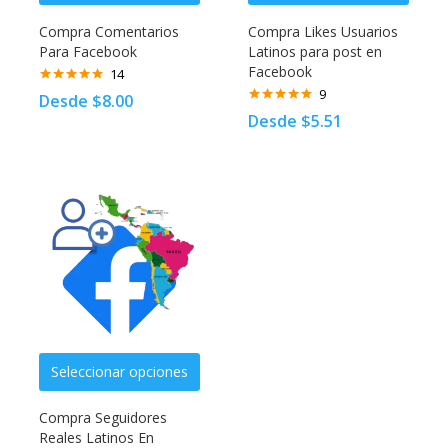
Compra Comentarios
Compra Likes Usuarios
Para Facebook
Latinos para post en
Facebook
14
9
Valorado
Desde
$
8.00
con
4.92
de
Valorado con
Desde
$
5.51
5
5.00
de 5
Seleccionar opciones
Compra Seguidores
Reales Latinos En