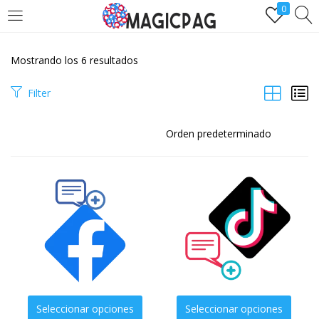
0
LOGIN
REGÌSTRATE
Mostrando los 6 resultados
Ingresa y disfruta de comprarseguidores.one
Filter
Remember me
Lost password?
Seleccionar opciones
Seleccionar opciones