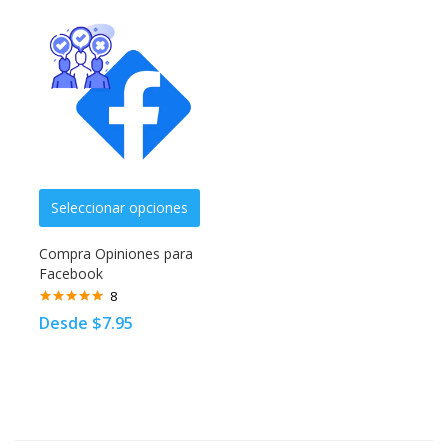
Seleccionar opciones
Compra Opiniones para
Facebook
8
Valorado
Desde
$
7.95
con
4.86
de
5