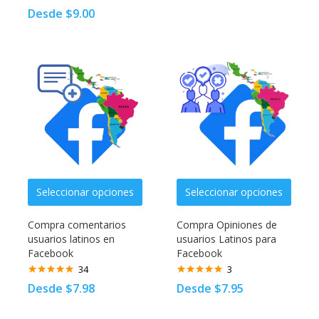
Valorado con
Desde
$
9.00
5.00
de 5
Seleccionar opciones
Seleccionar opciones
Compra comentarios
Compra Opiniones de
usuarios latinos en
usuarios Latinos para
Facebook
Facebook
34
3
Valorado
Valorado con
Desde
$
7.98
Desde
$
7.95
con
4.82
de
5.00
de 5
5