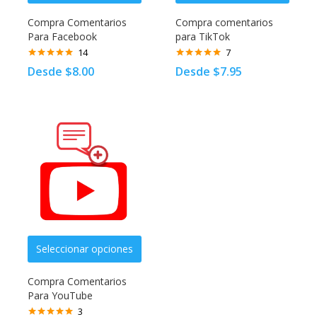
Compra Comentarios
Compra comentarios
Para Facebook
para TikTok
14
7
Valorado
Valorado
Desde
$
8.00
Desde
$
7.95
con
4.92
de
con
4.83
de
5
5
Seleccionar opciones
Compra Comentarios
Para YouTube
3